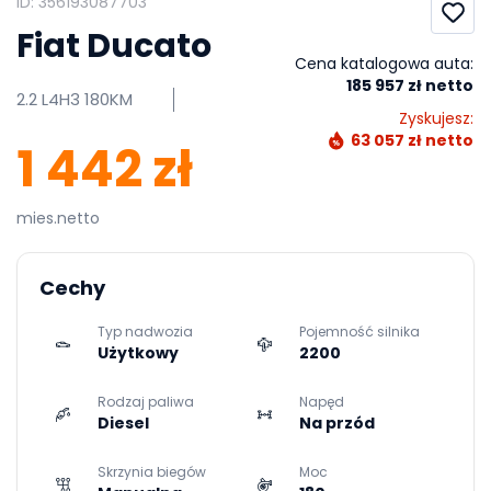
ID: 356193087703
Fiat Ducato
Cena katalogowa auta:
185 957 zł netto
2.2 L4H3 180KM
Zyskujesz:
63 057 zł netto
1 442 zł
mies.netto
Cechy
Typ nadwozia
Pojemność silnika
Użytkowy
2200
Rodzaj paliwa
Napęd
Diesel
Na przód
Skrzynia biegów
Moc