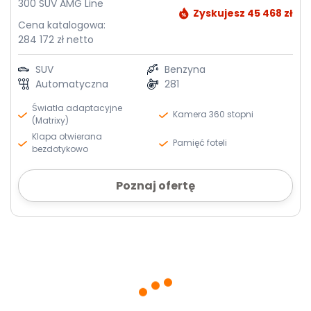
300 SUV AMG Line
Zyskujesz 45 468 zł
Cena katalogowa:
284 172 zł netto
SUV
Benzyna
Automatyczna
281
Światła adaptacyjne
Kamera 360 stopni
(Matrixy)
Klapa otwierana
Pamięć foteli
bezdotykowo
Poznaj ofertę
od ręki
1 835 zł
Lexus NX
2.5 Hybrid 4x2 Prestige
mies. netto