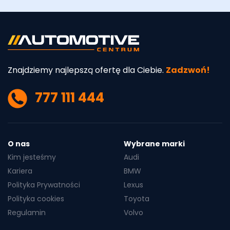
SUV
Benzyna
Automatyczna
175
Dach panoramiczny
Kamera 360 stopni
Klapa otwierana
Martwe pole
bezdotykowo
Poznaj ofertę
4 064 zł
BMW X5
40d Msport Pro
mies. netto
Cena katalogowa:
462 114 zł netto
SUV
Diesel