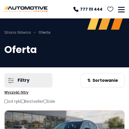
777 111 444
Strona Główna
-
Oferta
Oferta
Filtry
⇅
Sortowanie
Wyczyść filtry
od ręki
Bestseller
Sale