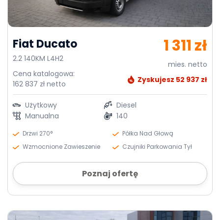
1 311 zł
Fiat Ducato
2.2 140KM L4H2
mies. netto
Cena katalogowa:
Zyskujesz 52 937 zł
162 837 zł netto
Użytkowy
Diesel
Manualna
140
Drzwi 270°
Półka Nad Głową
Wzmocnione Zawieszenie
Czujniki Parkowania Tył
Poznaj ofertę