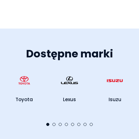
Cena katalogowa:
Zyskujesz 56 300 zł
226 940 zł netto
SUV
Hybryda
Automatyczna
243
Adaptacyjny tempomat
Dostęp komfortowy
Martwe pole
Ogrzewana kierownica
Poznaj ofertę
od ręki
1 321 zł
JAC JS8 PRO
JS8 PRO
mies. netto
Cena katalogowa:
113 740 zł netto