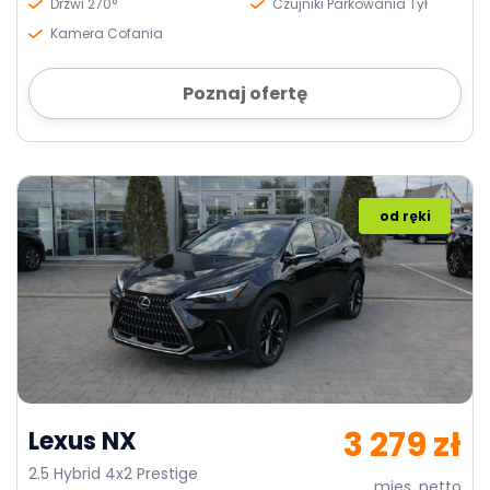
Drzwi 270°
Czujniki Parkowania Tył
Kamera Cofania
Poznaj ofertę
od ręki
3 279 zł
Lexus NX
2.5 Hybrid 4x2 Prestige
mies. netto