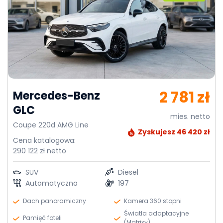
2 781 zł
Mercedes-Benz
GLC
mies. netto
Coupe 220d AMG Line
Zyskujesz 46 420 zł
Cena katalogowa:
290 122 zł netto
SUV
Diesel
Automatyczna
197
Dach panoramiczny
Kamera 360 stopni
Światła adaptacyjne
Pamięć foteli
(Matrixy)