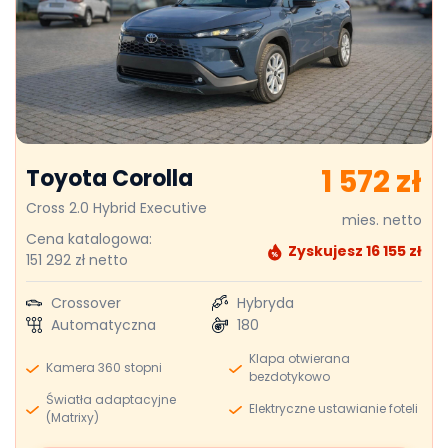
1 572 zł
Toyota Corolla
Cross 2.0 Hybrid Executive
mies. netto
Cena katalogowa:
Zyskujesz 16 155 zł
151 292 zł netto
Crossover
Hybryda
Automatyczna
180
Klapa otwierana
Kamera 360 stopni
bezdotykowo
Światła adaptacyjne
Elektryczne ustawianie foteli
(Matrixy)