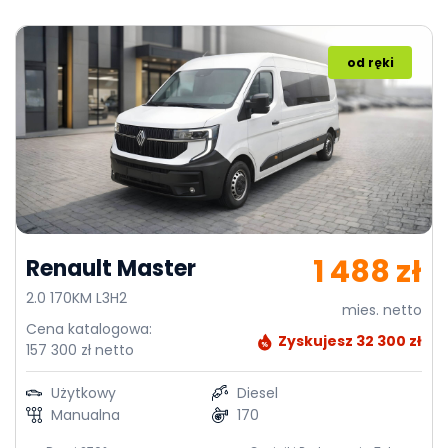
od ręki
1 488 zł
Renault Master
2.0 170KM L3H2
mies. netto
Cena katalogowa:
Zyskujesz 32 300 zł
157 300 zł netto
Użytkowy
Diesel
Manualna
170