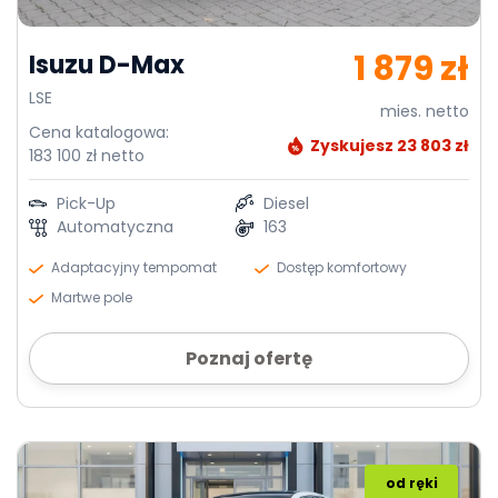
1 879 zł
Isuzu D-Max
LSE
mies. netto
Cena katalogowa:
Zyskujesz 23 803 zł
183 100 zł netto
Pick-Up
Diesel
Automatyczna
163
Adaptacyjny tempomat
Dostęp komfortowy
Martwe pole
Poznaj ofertę
od ręki