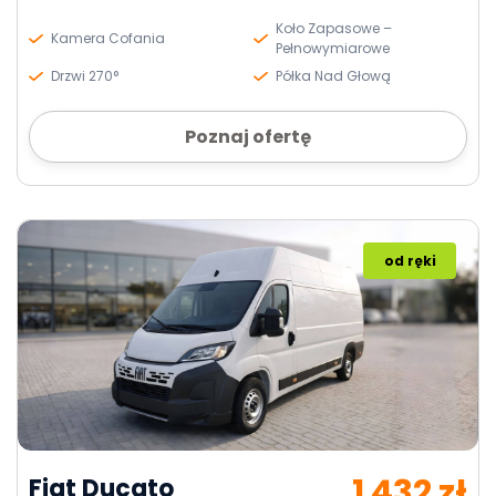
Koło Zapasowe –
Kamera Cofania
Pełnowymiarowe
Drzwi 270°
Półka Nad Głową
Poznaj ofertę
od ręki
1 432 zł
Fiat Ducato