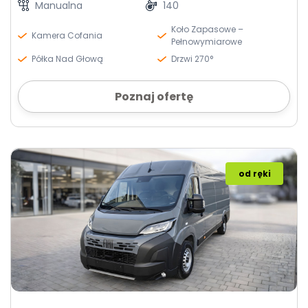
Manualna
140
Koło Zapasowe –
Kamera Cofania
Pełnowymiarowe
Półka Nad Głową
Drzwi 270°
Poznaj ofertę
od ręki