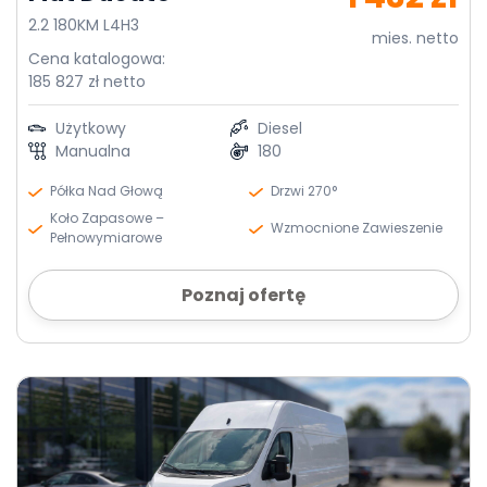
2.2 180KM L4H3
mies. netto
Cena katalogowa:
185 827 zł netto
Użytkowy
Diesel
Manualna
180
Półka Nad Głową
Drzwi 270°
Koło Zapasowe –
Wzmocnione Zawieszenie
Pełnowymiarowe
Poznaj ofertę