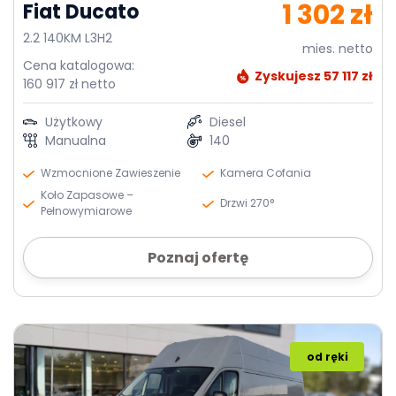
1 302 zł
Fiat Ducato
2.2 140KM L3H2
mies. netto
Cena katalogowa:
Zyskujesz 57 117 zł
160 917 zł netto
Użytkowy
Diesel
Manualna
140
Wzmocnione Zawieszenie
Kamera Cofania
Koło Zapasowe –
Drzwi 270°
Pełnowymiarowe
Poznaj ofertę
od ręki