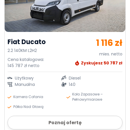
1 116 zł
Fiat Ducato
2.2 140KM L2H2
mies. netto
Cena katalogowa:
Zyskujesz 50 787 zł
145 787 zł netto
Użytkowy
Diesel
Manualna
140
Koło Zapasowe –
Kamera Cofania
Pełnowymiarowe
Półka Nad Głową
Poznaj ofertę