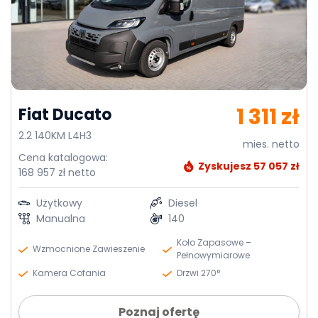
1 311 zł
Fiat Ducato
2.2 140KM L4H3
mies. netto
Cena katalogowa:
Zyskujesz 57 057 zł
168 957 zł netto
Użytkowy
Diesel
Manualna
140
Koło Zapasowe –
Wzmocnione Zawieszenie
Pełnowymiarowe
Kamera Cofania
Drzwi 270°
Poznaj ofertę