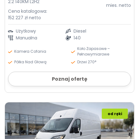
2.2 140KM L2H2
mies. netto
Cena katalogowa:
152 227 zł netto
Użytkowy
Diesel
Manualna
140
Koło Zapasowe –
Kamera Cofania
Pełnowymiarowe
Półka Nad Głową
Drzwi 270°
Poznaj ofertę
od ręki