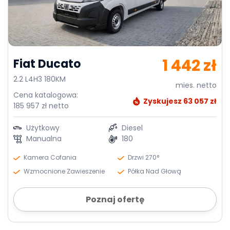
1 442 zł
Fiat Ducato
2.2 L4H3 180KM
mies. netto
Cena katalogowa:
Zyskujesz 63 057 zł
185 957 zł netto
Użytkowy
Diesel
Manualna
180
Kamera Cofania
Drzwi 270°
Wzmocnione Zawieszenie
Półka Nad Głową
Poznaj ofertę