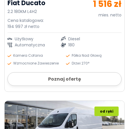
1 516 zł
Fiat Ducato
2.2 180KM L4H2
mies. netto
Cena katalogowa:
194 997 zł netto
Użytkowy
Diesel
Automatyczna
180
Kamera Cofania
Półka Nad Głową
Wzmocnione Zawieszenie
Drzwi 270°
Poznaj ofertę
od ręki