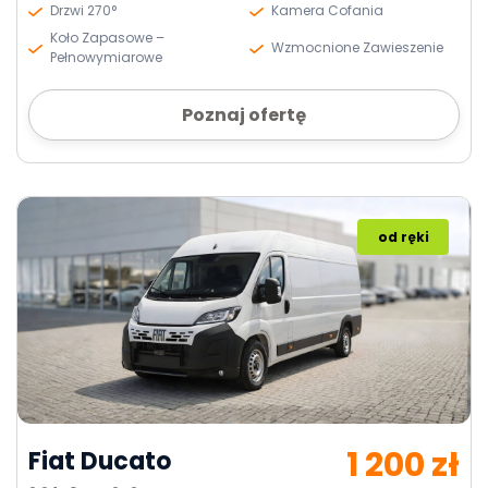
Drzwi 270°
Kamera Cofania
Koło Zapasowe –
Wzmocnione Zawieszenie
Pełnowymiarowe
Poznaj ofertę
od ręki
1 200 zł
Fiat Ducato