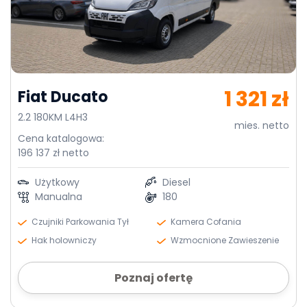
1 321 zł
Fiat Ducato
2.2 180KM L4H3
mies. netto
Cena katalogowa:
196 137 zł netto
Użytkowy
Diesel
Manualna
180
Czujniki Parkowania Tył
Kamera Cofania
Hak holowniczy
Wzmocnione Zawieszenie
Poznaj ofertę