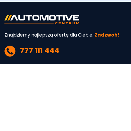
Znajdziemy najlepszą ofertę dla Ciebie.
Zadzwoń!
777 111 444
O nas
Wybrane marki
Kim jesteśmy
Audi
Kariera
BMW
Polityka Prywatności
Lexus
Polityka cookies
Toyota
Regulamin
Volvo
Typ nadwozia
Paliwo