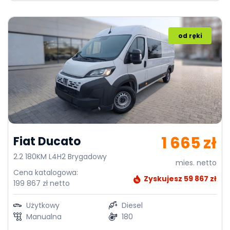
od ręki
1 665 zł
Fiat Ducato
2.2 180KM L4H2 Brygadowy
mies. netto
Cena katalogowa:
Zyskujesz 59 867 zł
199 867 zł netto
Użytkowy
Diesel
Manualna
180