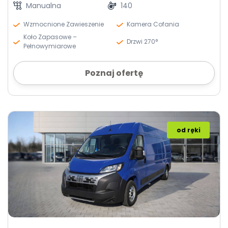
Manualna
140
Wzmocnione Zawieszenie
Kamera Cofania
Koło Zapasowe –
Drzwi 270°
Pełnowymiarowe
Poznaj ofertę
od ręki