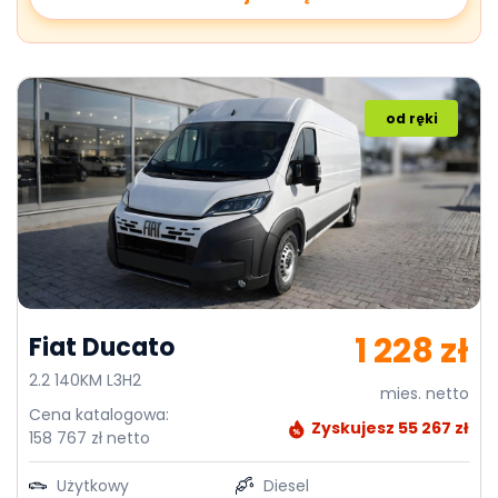
od ręki
1 228 zł
Fiat Ducato
2.2 140KM L3H2
mies. netto
Cena katalogowa:
Zyskujesz 55 267 zł
158 767 zł netto
Użytkowy
Diesel