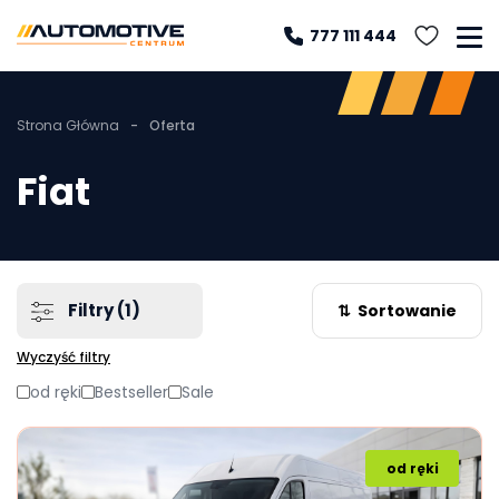
777 111 444
Strona Główna
-
Oferta
Fiat
Filtry
(1)
⇅
Sortowanie
Wyczyść filtry
od ręki
Bestseller
Sale
od ręki