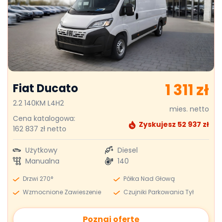
1 311 zł
Fiat Ducato
2.2 140KM L4H2
mies. netto
Cena katalogowa:
Zyskujesz 52 937 zł
162 837 zł netto
Użytkowy
Diesel
Manualna
140
Drzwi 270°
Półka Nad Głową
Wzmocnione Zawieszenie
Czujniki Parkowania Tył
Poznaj ofertę