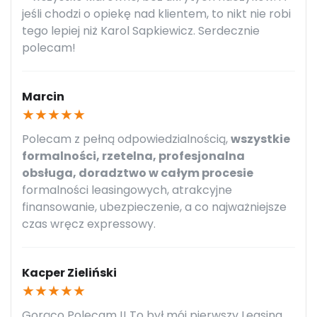
jeśli chodzi o opiekę nad klientem, to nikt nie robi
tego lepiej niż Karol Sapkiewicz. Serdecznie
polecam!
Marcin
★
★
★
★
★
Polecam z pełną odpowiedzialnością,
wszystkie
formalności, rzetelna, profesjonalna
obsługa, doradztwo w całym procesie
formalności leasingowych, atrakcyjne
finansowanie, ubezpieczenie, a co najważniejsze
czas wręcz expressowy.
Kacper Zieliński
★
★
★
★
★
Gorąco Polecam !! To był mój pierwszy Leasing.