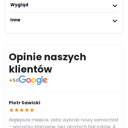
Wygląd
Inne
Opinie naszych
klientów
★
5.0
Piotr Sawicki
★
★
★
★
★
Najlepsze miejsce, żeby wybrać nowy samochód
– wszystko klarowne, bez ukrytych haczyków. A