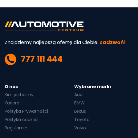
Znajdziemy najlepszą ofertę dla Ciebie.
Zadzwoń!
777 111 444
O nas
Wybrane marki
Kim jesteśmy
Audi
Kariera
BMW
Polityka Prywatności
Lexus
Polityka cookies
Toyota
Regulamin
Volvo