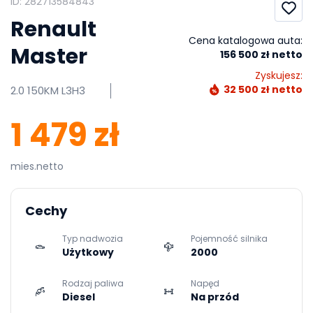
ID: 282713584843
Renault
Cena katalogowa auta:
Master
156 500 zł netto
Zyskujesz:
32 500 zł netto
2.0 150KM L3H3
1 479 zł
mies.netto
Cechy
Typ nadwozia
Pojemność silnika
Użytkowy
2000
Rodzaj paliwa
Napęd
Diesel
Na przód