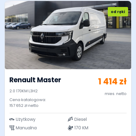
od ręki
Renault Master
1 414 zł
2.0 170KM L3H2
mies. netto
Cena katalogowa:
157 652 zł netto
Użytkowy
Diesel
Manualna
170 KM